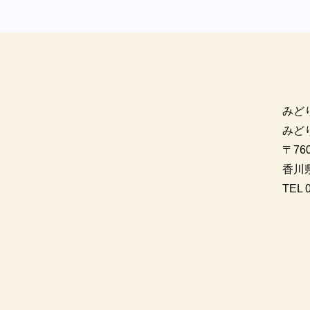
みど
みど
〒760
香川
TEL 0